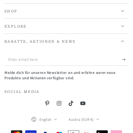
SHOP
EXPLORE
RABATTE, AKTIONEN & NEWS
Enter
email
Melde dich für unseren Newsletter an und erfahre wenn neue
here
Produkte und Aktionen verfügbar sind.
SOCIAL MEDIA
Pinterest
Instagram
TikTok
YouTube
Language
Country/region
English
Austria (EUR €)