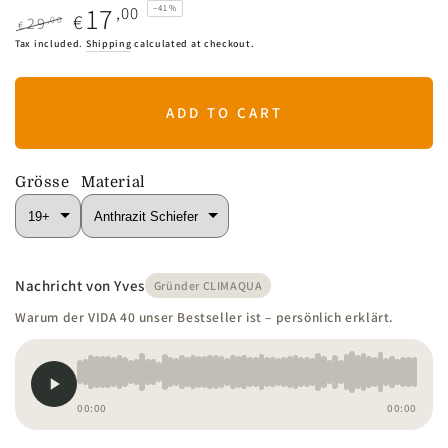
17
,00
–41%
€
,00
29
€
Regular
Sale
Tax included.
Shipping
calculated at checkout.
price
price
ADD TO CART
Grösse
Material
Nachricht von Yves
Gründer CLIMAQUA
Warum der VIDA 40 unser Bestseller ist – persönlich erklärt.
00:00
00:00