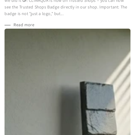
We did it 🥳: CLIMAQUA is now on Trusted Shops – you can now
see the Trusted Shops Badge directly in our shop. Important: The
badge is not "just a logo," but...
Read more