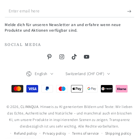
Enter
email
Melde dich für unseren Newsletter an und erfahre wenn neue
here
Produkte und Aktionen verfügbar sind.
SOCIAL MEDIA
Pinterest
Instagram
TikTok
YouTube
Language
Country/region
English
Switzerland (CHF CHF)
Payment
methods
© 2026,
CLIMAQUA
. Hinweis zu KI generierten Bildern und Texte: Wir lieben
das Echte, Authentische und Natürliche – und manchmal auch ein bisschen
KI, um unsere Produkte in inspirierenden Szenen zu zeigen. Transparenz
diesbezüglich ist uns sehr wichtig. Alle Rechte vorbehalten.
Refund policy
Privacy policy
Terms of service
Shipping policy