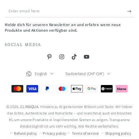
Enter
email
Melde dich für unseren Newsletter an und erfahre wenn neue
here
Produkte und Aktionen verfügbar sind.
SOCIAL MEDIA
Pinterest
Instagram
TikTok
YouTube
Language
Country/region
English
Switzerland (CHF CHF)
Payment
methods
© 2026,
CLIMAQUA
. Hinweis zu KI generierten Bildern und Texte: Wir lieben
das Echte, Authentische und Natürliche – und manchmal auch ein bisschen
KI, um unsere Produkte in inspirierenden Szenen zu zeigen. Transparenz
diesbezüglich ist uns sehr wichtig. Alle Rechte vorbehalten.
Refund policy
Privacy policy
Terms of service
Shipping policy