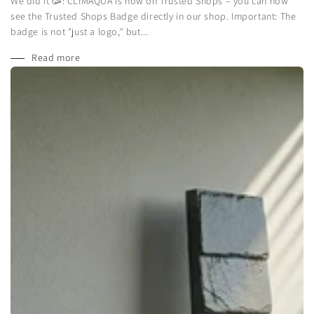
We did it 🥳: CLIMAQUA is now on Trusted Shops – you can now
see the Trusted Shops Badge directly in our shop. Important: The
badge is not "just a logo," but...
Read more