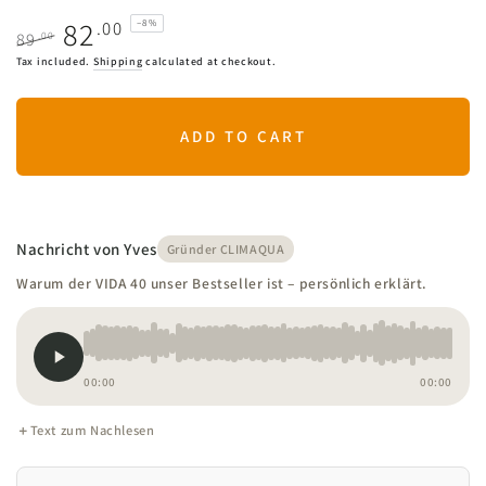
82
.00
–8%
.00
89
Regular
Sale
Tax included.
Shipping
calculated at checkout.
price
price
ADD TO CART
Nachricht von Yves
Gründer CLIMAQUA
Warum der VIDA 40 unser Bestseller ist – persönlich erklärt.
00:00
00:00
Text zum Nachlesen