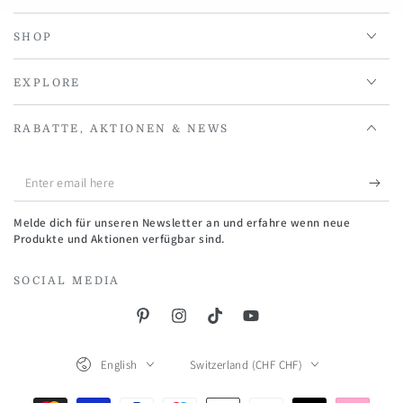
SHOP
EXPLORE
RABATTE, AKTIONEN & NEWS
Enter
email
Melde dich für unseren Newsletter an und erfahre wenn neue
here
Produkte und Aktionen verfügbar sind.
SOCIAL MEDIA
Pinterest
Instagram
TikTok
YouTube
Language
Country/region
English
Switzerland (CHF CHF)