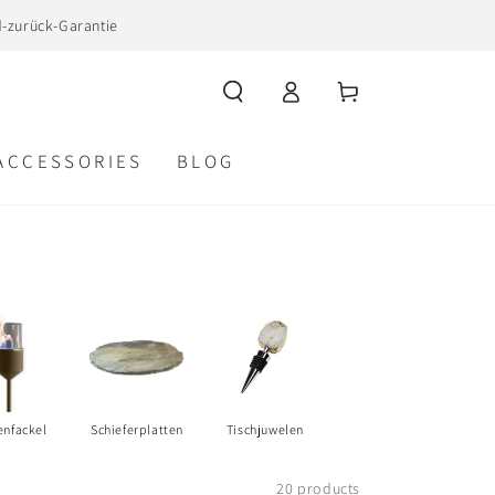
d-zurück-Garantie
Log
Cart
in
ACCESSORIES
BLOG
enfackel
Schieferplatten
Tischjuwelen
20 products