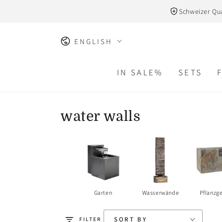
SKIP TO
Schweizer Qua
CONTENT
Language
ENGLISH
IN SALE%
SETS
Collection:
water walls
Garten
Wasserwände
Pflanzg
SORT BY
FILTER