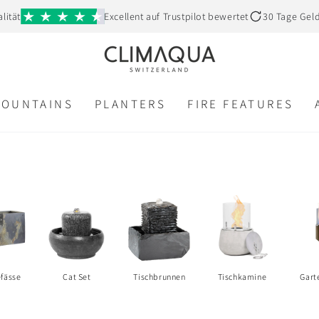
lität
Excellent auf Trustpilot bewertet
30 Tage Gel
FOUNTAINS
PLANTERS
FIRE FEATURES
efässe
Cat Set
Tischbrunnen
Tischkamine
Gart