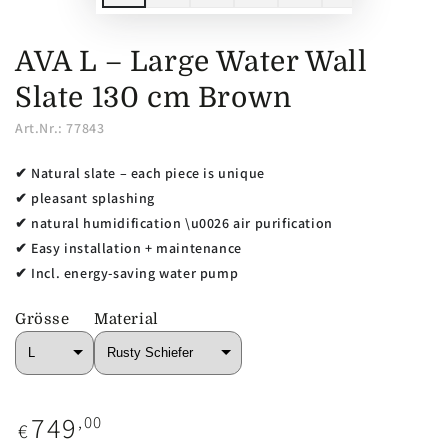
AVA L – Large Water Wall
Slate 130 cm Brown
Art.Nr.: 77843
✔ Natural slate – each piece is unique
✔ pleasant splashing
✔ natural humidification \u0026 air purification
✔ Easy installation + maintenance
✔ Incl. energy-saving water pump
Grösse
Material
749
Regular
,00
€
price