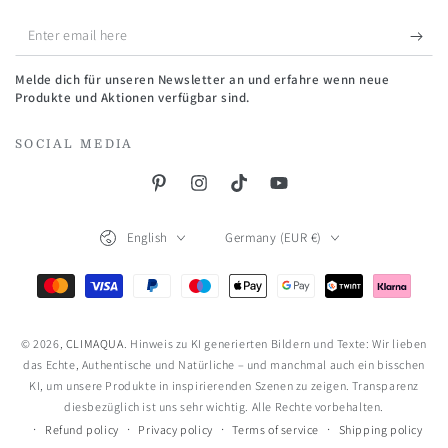
Enter
email
Melde dich für unseren Newsletter an und erfahre wenn neue
here
Produkte und Aktionen verfügbar sind.
SOCIAL MEDIA
Pinterest
Instagram
TikTok
YouTube
Language
Country/region
English
Germany (EUR €)
Payment
methods
© 2026,
CLIMAQUA
. Hinweis zu KI generierten Bildern und Texte: Wir lieben
das Echte, Authentische und Natürliche – und manchmal auch ein bisschen
KI, um unsere Produkte in inspirierenden Szenen zu zeigen. Transparenz
diesbezüglich ist uns sehr wichtig. Alle Rechte vorbehalten.
Refund policy
Privacy policy
Terms of service
Shipping policy