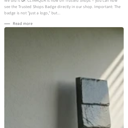
We did it 🥳: CLIMAQUA is now on Trusted Shops – you can now
see the Trusted Shops Badge directly in our shop. Important: The
badge is not "just a logo," but...
Read more