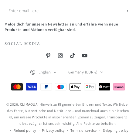
Enter
email
Melde dich für unseren Newsletter an und erfahre wenn neue
here
Produkte und Aktionen verfügbar sind.
SOCIAL MEDIA
Pinterest
Instagram
TikTok
YouTube
Language
Country/region
English
Germany (EUR €)
Payment
methods
© 2026,
CLIMAQUA
. Hinweis zu KI generierten Bildern und Texte: Wir lieben
das Echte, Authentische und Natürliche – und manchmal auch ein bisschen
KI, um unsere Produkte in inspirierenden Szenen zu zeigen. Transparenz
diesbezüglich ist uns sehr wichtig. Alle Rechte vorbehalten.
Refund policy
Privacy policy
Terms of service
Shipping policy