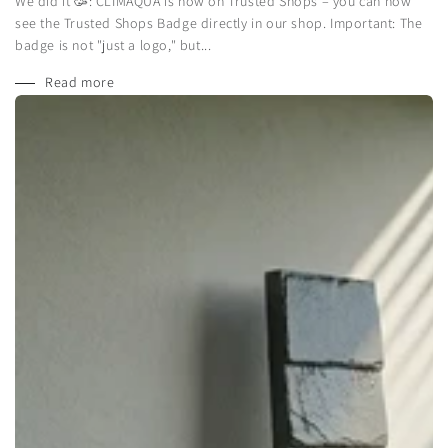
We did it 🥳: CLIMAQUA is now on Trusted Shops – you can now
see the Trusted Shops Badge directly in our shop. Important: The
badge is not "just a logo," but...
Read more