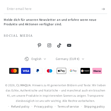
Enter
email
Melde dich für unseren Newsletter an und erfahre wenn neue
here
Produkte und Aktionen verfügbar sind.
SOCIAL MEDIA
Pinterest
Instagram
TikTok
YouTube
Language
Country/region
English
Germany (EUR €)
Payment
methods
© 2026,
CLIMAQUA
. Hinweis zu KI generierten Bildern und Texte: Wir lieben
das Echte, Authentische und Natürliche – und manchmal auch ein bisschen
KI, um unsere Produkte in inspirierenden Szenen zu zeigen. Transparenz
diesbezüglich ist uns sehr wichtig. Alle Rechte vorbehalten.
Refund policy
Privacy policy
Terms of service
Shipping policy