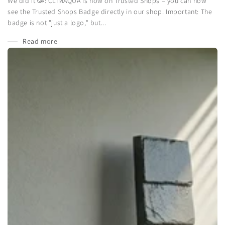
We did it 🥳: CLIMAQUA is now on Trusted Shops – you can now
see the Trusted Shops Badge directly in our shop. Important: The
badge is not "just a logo," but...
Read more