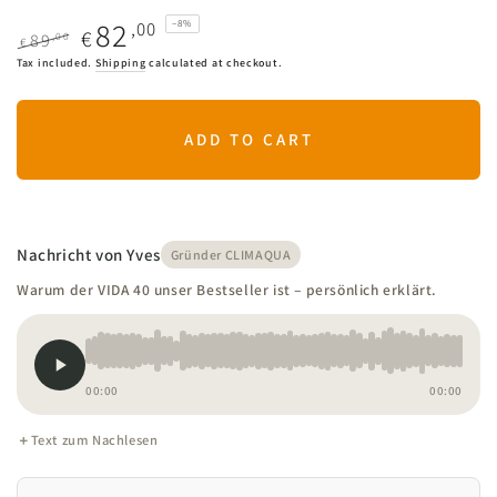
82
,00
–8%
€
,00
89
€
Regular
Sale
Tax included.
Shipping
calculated at checkout.
price
price
ADD TO CART
Nachricht von Yves
Gründer CLIMAQUA
Warum der VIDA 40 unser Bestseller ist – persönlich erklärt.
00:00
00:00
Text zum Nachlesen