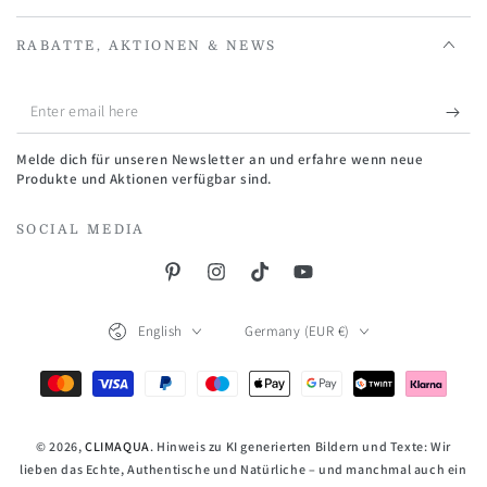
RABATTE, AKTIONEN & NEWS
Enter
email
Melde dich für unseren Newsletter an und erfahre wenn neue
here
Produkte und Aktionen verfügbar sind.
SOCIAL MEDIA
Pinterest
Instagram
TikTok
YouTube
Language
Country/region
English
Germany (EUR €)
Payment
methods
© 2026,
CLIMAQUA
. Hinweis zu KI generierten Bildern und Texte: Wir
lieben das Echte, Authentische und Natürliche – und manchmal auch ein