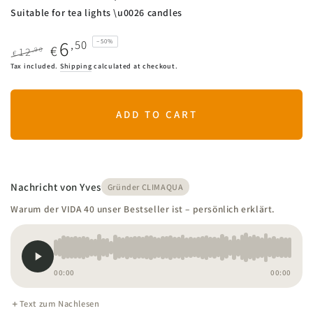
Suitable for tea lights \u0026 candles
6
,50
–50%
€
,90
12
€
Regular
Sale
Tax included.
Shipping
calculated at checkout.
price
price
ADD TO CART
Nachricht von Yves
Gründer CLIMAQUA
Warum der VIDA 40 unser Bestseller ist – persönlich erklärt.
00:00
00:00
Text zum Nachlesen