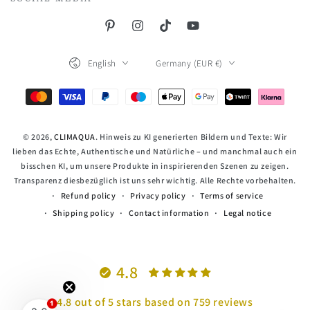
Pinterest
Instagram
TikTok
YouTube
Language
Country/region
English
Germany (EUR €)
Payment
methods
© 2026,
CLIMAQUA
. Hinweis zu KI generierten Bildern und Texte: Wir
lieben das Echte, Authentische und Natürliche – und manchmal auch ein
bisschen KI, um unsere Produkte in inspirierenden Szenen zu zeigen.
Transparenz diesbezüglich ist uns sehr wichtig. Alle Rechte vorbehalten.
Refund policy
Privacy policy
Terms of service
Shipping policy
Contact information
Legal notice
4.8
4.8 out of 5 stars based on 759 reviews