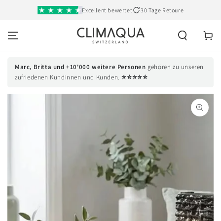
SKIP TO
Excellent bewertet
30 Tage Retoure
CONTENT
Cart
Marc, Britta und +10'000 weitere Personen
gehören zu unseren
⭐⭐⭐⭐⭐
zufriedenen Kundinnen und Kunden.
SKIP TO PRODUCT
INFORMATION