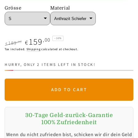
Grösse
Material
159
,00
–16%
€
,00
189
€
Regular
Sale
Tax included.
Shipping
calculated at checkout.
price
price
HURRY, ONLY 2 ITEMS LEFT IN STOCK!
ADD TO CART
30-Tage Geld-zurück-Garantie
100% Zufriedenheit
Wenn du nicht zufrieden bist, schicken wir dir dein Geld