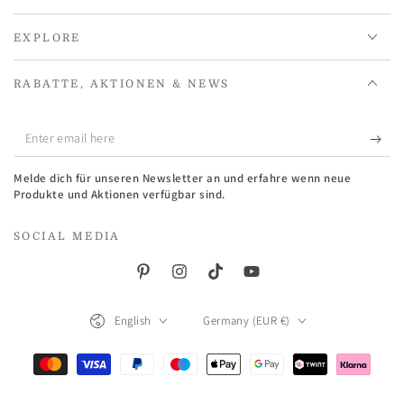
EXPLORE
RABATTE, AKTIONEN & NEWS
Enter
email
Melde dich für unseren Newsletter an und erfahre wenn neue
here
Produkte und Aktionen verfügbar sind.
SOCIAL MEDIA
Pinterest
Instagram
TikTok
YouTube
Language
Country/region
English
Germany (EUR €)
Payment
methods