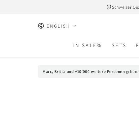
SKIP TO
Schweizer Qua
CONTENT
Language
ENGLISH
IN SALE%
SETS
Marc, Britta und +10'000 weitere Personen
gehöre
SKIP TO PRODUCT
INFORMATION