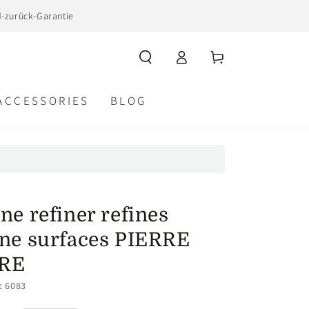
d-zurück-Garantie
Log
Cart
in
ACCESSORIES
BLOG
ne refiner refines
one surfaces PIERRE
RE
.: 6083