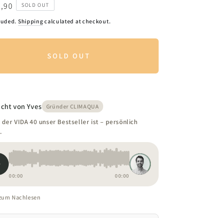
2
ar
,90
SOLD OUT
luded.
Shipping
calculated at checkout.
SOLD OUT
cht von Yves
Gründer CLIMAQUA
der VIDA 40 unser Bestseller ist – persönlich
.
00:00
00:00
 zum Nachlesen