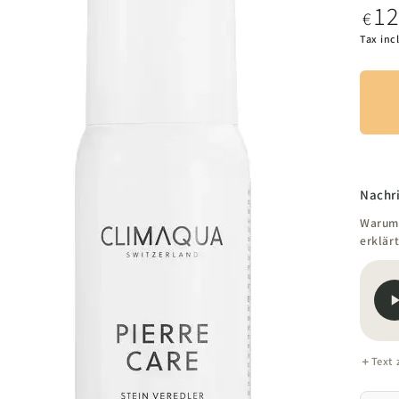
1
Regul
€
price
Tax inc
Nachri
Warum 
erklärt
Text