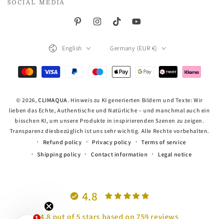
SOCIAL MEDIA
Pinterest
Instagram
TikTok
YouTube
Language
Country/region
English
Germany (EUR €)
Payment
methods
© 2026,
CLIMAQUA
. Hinweis zu KI generierten Bildern und Texte: Wir
lieben das Echte, Authentische und Natürliche – und manchmal auch ein
bisschen KI, um unsere Produkte in inspirierenden Szenen zu zeigen.
Transparenz diesbezüglich ist uns sehr wichtig. Alle Rechte vorbehalten.
Refund policy
Privacy policy
Terms of service
Shipping policy
Contact information
Legal notice
4.8
4.8 out of 5 stars based on 759 reviews