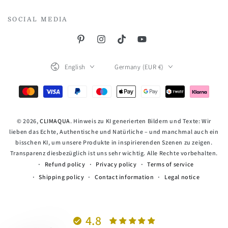
SOCIAL MEDIA
Pinterest
Instagram
TikTok
YouTube
Language
Country/region
English
Germany (EUR €)
Payment
methods
© 2026,
CLIMAQUA
. Hinweis zu KI generierten Bildern und Texte: Wir
lieben das Echte, Authentische und Natürliche – und manchmal auch ein
bisschen KI, um unsere Produkte in inspirierenden Szenen zu zeigen.
Transparenz diesbezüglich ist uns sehr wichtig. Alle Rechte vorbehalten.
Refund policy
Privacy policy
Terms of service
Shipping policy
Contact information
Legal notice
4.8