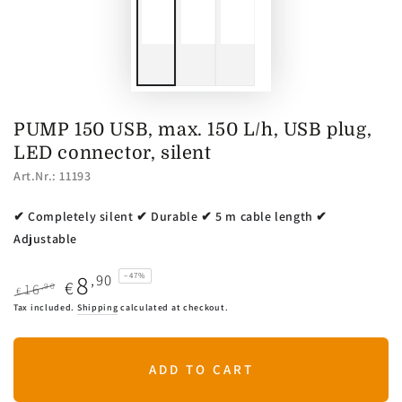
PUMP 150 USB, max. 150 L/h, USB plug,
LED connector, silent
Art.Nr.: 11193
✔ Completely silent ✔ Durable ✔ 5 m cable length ✔
Adjustable
8
,90
–47%
€
,90
16
€
Regular
Sale
Tax included.
Shipping
calculated at checkout.
price
price
ADD TO CART