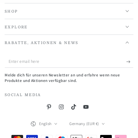
SHOP
EXPLORE
RABATTE, AKTIONEN & NEWS
Enter
email
Melde dich für unseren Newsletter an und erfahre wenn neue
here
Produkte und Aktionen verfügbar sind.
SOCIAL MEDIA
Pinterest
Instagram
TikTok
YouTube
Language
Country/region
English
Germany (EUR €)
Payment