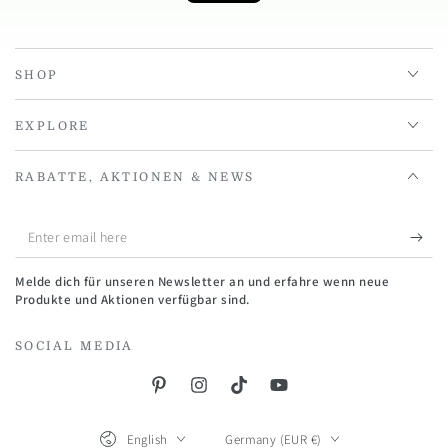
SHOP
EXPLORE
RABATTE, AKTIONEN & NEWS
Enter
email
Melde dich für unseren Newsletter an und erfahre wenn neue
here
Produkte und Aktionen verfügbar sind.
SOCIAL MEDIA
Pinterest
Instagram
TikTok
YouTube
Language
Country/region
English
Germany (EUR €)