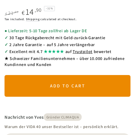
14
,90
–32%
€
,90
21
€
Regular
Sale
Tax included.
Shipping
calculated at checkout.
price
price
● Lieferzeit: 5-10 Tage zollfrei ab Lager DE
✓
30 Tage Rückgaberecht mit Geld-zurück-Garantie
✓
2 Jahre Garantie – auf 5 Jahre verlängerbar
✓
Excellent mit 4.7
★★★★★
auf
Trustpilot
bewertet
★ Schweizer Familienunternehmen – über 10.000 zufriedene
Kundinnen und Kunden
ADD TO CART
Nachricht von Yves
Gründer CLIMAQUA
Warum der VIDA 40 unser Bestseller ist – persönlich erklärt.