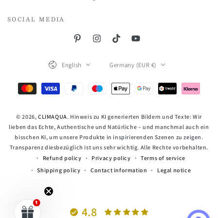
SOCIAL MEDIA
Pinterest
Instagram
TikTok
YouTube
Language
Country/region
English
Germany (EUR €)
Payment
methods
© 2026,
CLIMAQUA
. Hinweis zu KI generierten Bildern und Texte: Wir
lieben das Echte, Authentische und Natürliche – und manchmal auch ein
bisschen KI, um unsere Produkte in inspirierenden Szenen zu zeigen.
Transparenz diesbezüglich ist uns sehr wichtig. Alle Rechte vorbehalten.
Refund policy
Privacy policy
Terms of service
Shipping policy
Contact information
Legal notice
4.8