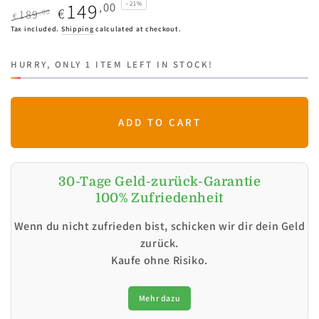
149
,00
–21%
€
,00
189
€
Regular
Sale
Tax included.
Shipping
calculated at checkout.
price
price
HURRY, ONLY 1 ITEM LEFT IN STOCK!
ADD TO CART
30-Tage Geld-zurück-Garantie
100% Zufriedenheit
Wenn du nicht zufrieden bist, schicken wir dir dein Geld
zurück.
Kaufe ohne Risiko.
Mehr dazu