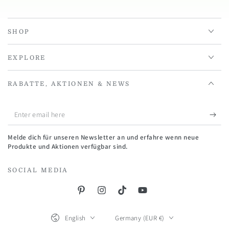
SHOP
EXPLORE
RABATTE, AKTIONEN & NEWS
Enter
email
Melde dich für unseren Newsletter an und erfahre wenn neue
here
Produkte und Aktionen verfügbar sind.
SOCIAL MEDIA
Pinterest
Instagram
TikTok
YouTube
Language
Country/region
English
Germany (EUR €)