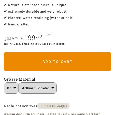
​✔ Natural slate: each piece is unique
✔ extremely durable and very robust
✔ Planter: Water-retaining (without hole
✔ hand-crafted
199
,00
–29%
€
,00
279
€
Regular
Sale
Tax included.
Shipping
calculated at checkout.
price
price
ADD TO CART
Grösse
Material
Nachricht von Yves
Gründer CLIMAQUA
Warum der VIDA 40 unser Bestseller ist – persönlich erklärt.